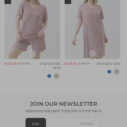
מחיר
מחיר
מחיר
מחיר
פיגמה כותנת פרומו
169.00 ₪
118.30 ₪
סט פיגמה קצרה
219.00 ₪
153.29 ₪
רגיל
מוצר
רגיל
מוצר
פרומו
JOIN OUR NEWSLETTER
הרשמי לניוזלטר שלנו ותוכלי להנות מעדכונים והטבות
הזיני מייל
שלח