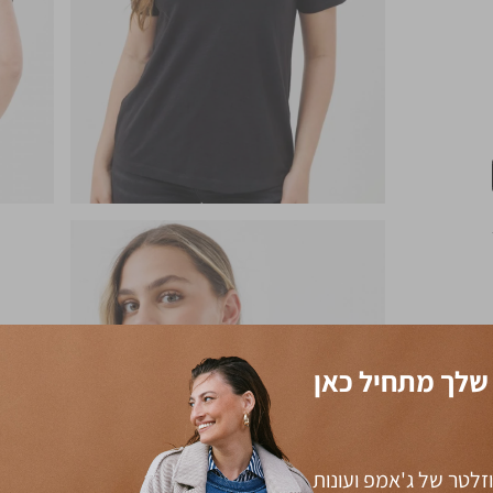
שלך מתחיל כאן
זלטר של ג'אמפ ועונות