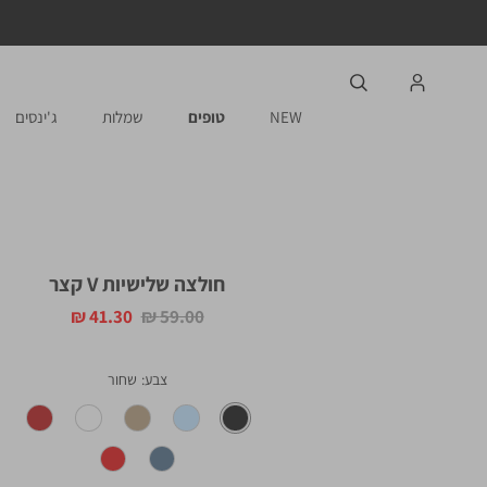
NEW
טופים
שמלות
ג'ינסים
חולצה שלישיות V קצר
מחיר
מחיר
41.30 ₪
59.00 ₪
רגיל
מוצר
צבע
שחור