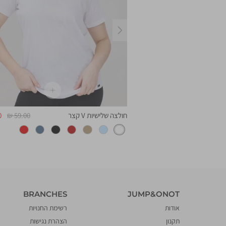
ימינה
מחיר
מחיר
מחיר
מ
59.00 ₪
41.30 ₪
חולצה שלישיות V קצר
59.00 ₪
₪
רגיל
מוצר
רגיל
מ
BRANCHES
JUMP&ONOT
BRANCHES
JUMP&ONOT
אודות
רשימת החנויות
תקנון
הצהרת נגישות