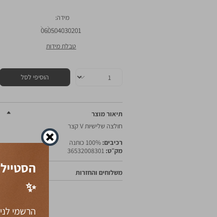
מידה
06
05
04
03
02
01
טבלת מידות
כמות
הוסיפי לסל
תיאור מוצר
חולצה שלישיות V קצר
רכיבים:
100% כותנה
מק״ט:
36532008301
הסטייל 
משלוחים והחזרות
✨
הרשמי לניו