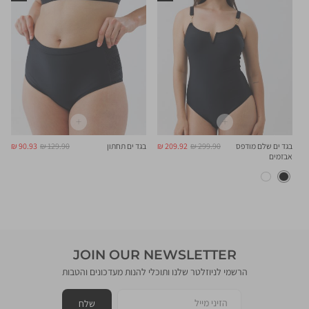
מחיר
מחיר
מחיר
מחיר
בגד ים שלם מודפס
299.90 ₪
209.92 ₪
בגד ים תחתון
129.90 ₪
90.93 ₪
רגיל
מוצר
רגיל
מוצר
אבזמים
JOIN OUR NEWSLETTER
הרשמי לניוזלטר שלנו ותוכלי להנות מעדכונים והטבות
הזיני מייל
שלח