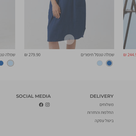
יר
מחיר
244.9
שמלה טנסל תיפורים
279.90 ₪
שמלה טנס
צר
מוצר
DELIVERY
‎SOCIAL MEDIA
DELIVERY
משלוחים
החלפות והחזרות
ביטול עסקה