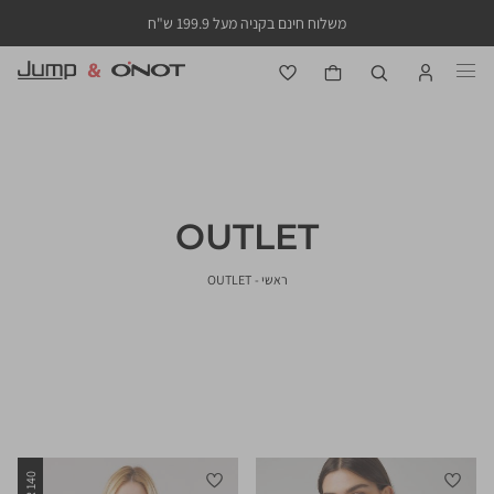
משלוח חינם בקניה מעל 199.9 ש"ח
OUTLET
ראשי
OUTLET
ראשי
OUTLET
סינון
כחול
כתום
לבן
שחור