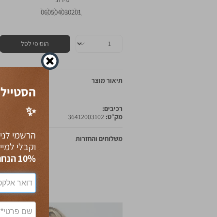
06
05
04
03
02
01
כמות
הוסיפי לסל
תיאור מוצר
הסטייל 
✨
רכיבים:
מק״ט:
36412003102
הרשמי לניו
משלוחים והחזרות
וקבלי למיי
10% הנחה