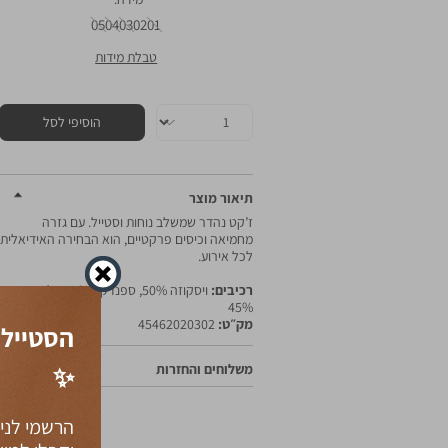
05
04
03
02
01
טבלת מידות
כמות
הוסיפי לסל
תיאור מוצר
ז’קט נהדר שמשלב נוחות וסטייל. עם גזרה
מחמיאה וכיסים פרקטיים, הוא הבחירה האידיאלית
לכל אירוע.
רכיבים:
ויסקוזה 50%, ספנדקס 5%, פוליאסטר
45%
מק״ט:
45462020302
הסטייל 
✨
משלוחים והחזרות
הרשמי לניו