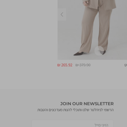
שמאלה
מחיר
מחיר
ט
379.90 ₪
265.92 ₪
רגיל
מוצר
JOIN OUR NEWSLETTER
הרשמי לניוזלטר שלנו ותוכלי להנות מעדכונים והטבות
הזיני מייל