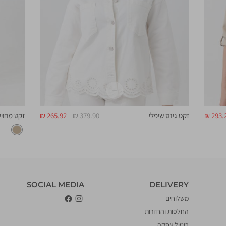
יר
מחיר
מחיר
293.2
זקט גינס שיפלי
379.90 ₪
265.92 ₪
זקט מחויי
צר
רגיל
מוצר
DELIVERY
‎SOCIAL MEDIA
DELIVERY
משלוחים
החלפות והחזרות
ביטול עסקה