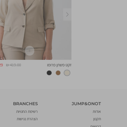
ימינה
מחיר
מחיר
מחיר
מח
419.00 ₪
293.29 ₪
זקט פשתן פרומו
419.00 ₪
9 ₪
רגיל
מוצר
רגיל
מו
BRANCHES
JUMP&ONOT
BRANCHES
JUMP&ONOT
אודות
רשימת החנויות
תקנון
הצהרת נגישות
דרושים