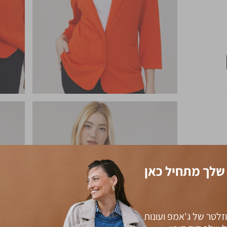
שלך מתחיל כאן
זלטר של ג'אמפ ועונות