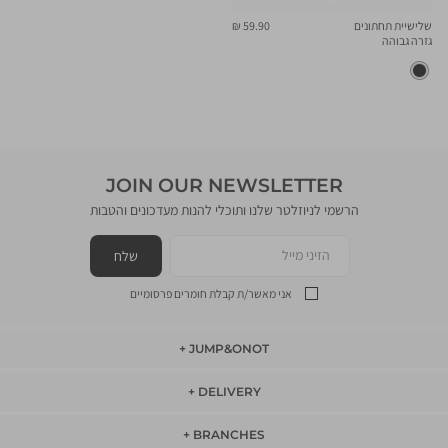
מחיר
שלישיית תחתונים
59.90 ₪
מוצר
גזרה גבוהה
JOIN OUR NEWSLETTER
הרשמי לניוזלטר שלנו ותוכלי להנות מעדכונים והטבות
הזיני מייל
שלח
אני מאשר/ת קבלת חומרים פרסומיים
JUMP&ONOT
JUMP&ONOT
DELIVERY
אודות
DELIVERY
תקנון
BRANCHES
משלוחים
BRANCHES
דרושים