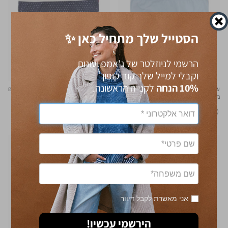
הסטייל שלך מתחיל כאן ✨
הרשמי לניוזלטר של ג'אמפ ועונות
וקבלי למייל שלך קוד קופון
10% הנחה
לקנייה הראשונה.
מחיר
מחיר
שלישיית תחתונים
59.90 ₪
שלישיית תחתונים
59.90 ₪
מוצר
מוצר
גזרה גבוהה
גזרה גבוהה
אני מאשרת לקבל דיוור
הירשמי עכשיו!