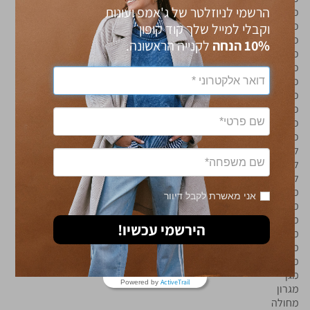
הרשמי לניוזלטר של ג'אמפ ועונות
כפר מימון
כפר עזה
וקבלי למייל שלך קוד קופון
כפר עציון
10% הנחה
לקנייה הראשונה.
כפר תפוח
כרם רעים
כרם שלום
כרמי צור
כרמי קטיף
כרמיה
כרמל
להב
לוטן
לשם
מבואות יריחו
אני מאשרת לקבל דיוור
מבוואת יריחו
מבטחים
הירשמי עכשיו!
מבקעים
מגדל עוז
מגדלים
מגן
ActiveTrail
Powered by
מגרון
מחולה