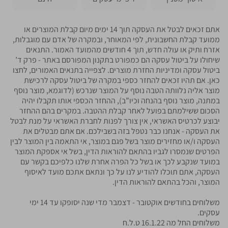
אתם זכאים לבטל את העסקה תוך 14 ימים מיום קבלת המוצרים או
ממועד קבלת החשבונית, לפי המאוחר, ובמקרה של אדם עם מוגבלות,
אזרח ותיק או עולה חדש, תוך 4 חודשים מהמועד האמור. התנאים
שיחולו על ביטול עסקה הם כמפורט בתקנון המפורסם באתר - פרק ד’
ביטול עסקה ומדיניות החזרת מוצרים. לצפייה בתנאים האמורים, לחצו
כאן. אם תהיו זכאים להחזר כספי במקרה של ביטול עסקה לרכישת
מוצר אליה נלוותה הטבה נוסף על המוצר שנרכש (לדוגמא, מוצר נוסף
במתנה, מוצר נוסף בהנחה וכיו”ב), ההחזר הכספי אותו תקבלו יהיה
הסכום ששילמתם בפועל לאחר קבלת ההטבה. במקרים בהם ההחזר
יבוצע לכרטיס האשראי, אין צורך לפנות לחברת האשראי על מנת לבטל
את העסקה - אנחנו כבר נטפל בזה בשבילכם. אם אתם מבטלים את
העסקה ו/או מחזירים מוצר בשל פגם במוצר, אי התאמה בין המוצר לבין
הפרטים שנמסרו לגביו בהתאם להוראות הדין, בשל אי אספקת המוצר
במועד שנקבע לכך או בשל כל הפרה אחרת שלנו כלפיכם בקשר עם
העסקה, אתם תוכלו להודיע לנו על כך ונתאם אתכם מועד לאיסוף
המוצר, והכל בהתאם להוראות הדין.
משלוחים בחודשים אוקטובר - דצמבר מדי שנה יסופקו עד 14 ימי
עסקים.
משלוחים החל מה 16.1.22 ט.ל.ח