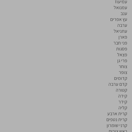
עמיעוז
עמנואל
ענב
עץ אפרים
ערבה
עתניאל
פארן
פני חבר
פסגות
פצאל
פרי גן
צוחר
צופר
קדומים
קדם ערבה
קטורה
קידה
קידר
קליה
קרית ארבע
קרית נטפים
קרני שומרון
ראש צורים