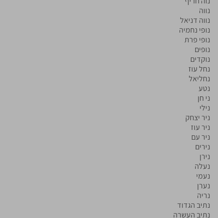
נוה חריף
נווה
נווה דניאל
נופי נחמיה
נופי פרת
נופים
נוקדים
נחל עוז
נחליאל
נטע
ני חן
נילי
ניר יצחק
ניר עוז
ניר עם
נירים
נירן
נעלה
נעמי
נערן
נריה
נתיב הגדוד
נתיב העשרה