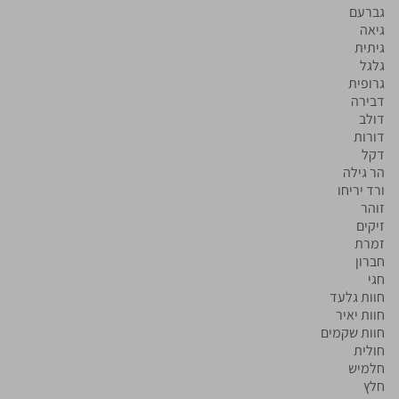
גברעם
גיאה
גיתית
גלגל
גרופית
דבירה
דולב
דורות
דקל
הר גילה
ורד יריחו
זוהר
זיקים
זמרת
חברון
חגי
חוות גלעד
חוות יאיר
חוות שקמים
חולית
חלמיש
חלץ