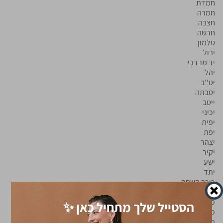
חמדת
חמרה
חצבה
חרשה
טלמון
יבול
יד מרדכי
יהל
יט''ב
יטבתה
ייטב
יכיני
יפית
יפת
יצהר
יקיר
ישע
יתד
כוכב השחר
כוכב יעקב
כוכב מיכאל
הסטייל שלך מתחיל כאן ✨
כיסופים
כפר אדומים