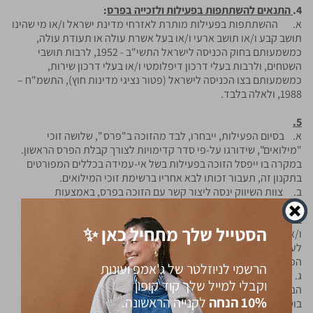
4.
התנאים להשתתפות בפעילות ולזכייה בפרס
:
א. ההשתתפות בפעילות מותרת לאזרחי מדינת ישראל ו/או מי שהינו
תושב קבע ו/או תושב ארעי ו/או בעל אשרת עולה או תעודת עולה,
כמשמעותם בחוק הכניסה לישראל התשי"ב - 1952, לרבות תושבי
השטחים, ולרבות בעלי דרכון דיפלומטי ו/או בעלי דרכון שירות,
כמשמעותם בצו הכניסה לישראל (פטור נציגי מדינות חוץ), התשמ"ח –
1988, ולאלה בלבד.
5.
א. בסיום הפעילות, ייבחרו, לבד מהזוכה ב"פרס ", שלושה זוכי
"מילואים", שידורגו על-פי סדר קדימויות לצורך קבלת הפרס הראשון.
במקרה בו ייפסל הזוכה בפעילות בשל אי-עמידה בכללים המפורטים
בתקנון זה, תעבור זכותו לבא אחריו ברשימת זוכי המילואים.
ב. צוות השיווק ינסה ליצור קשר עם הזוכה בפרס, באמצעות
התקשרות לפרטים שהותיר בעמוד הפייסבוק/ האינסטגרם . ואולם,
במידה ולא ייווצר עמו קשר תוך 36 שעות ממועד עריכת בחירת הזוכה
הסטייל שלך מתחיל כאן ✨
ו/או הזוכה אינו עומד בתנאי ההשתתפות בפעילות כאמור בסעיף 4
לעיל, ייפסל הזוכה ולא תהיה לו זכות או טענה כלשהי כלפי עורכת
הפעילות .
הרשמי לניוזלטר של ג'אמפ ועונות
ג. נפסל הזוכה בפרס הראשון כאמור בסעיף קטן זה יחולו ההוראות
וקבלי למייל שלך קוד קופון
הבאות: במידה ומועמד לזכייה בפרס הראשון לא אותר ו/או נפסל ו/או
10% הנחה
לקנייה הראשונה.
בוטלה זכות השתתפותו בפעילות, ינסה מוקד המבצע ליצור קשר עם