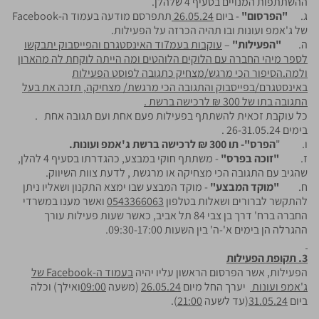
ההשתתפות המנויים בסעיף 4 שלהלן.
ג.
"הפרסום"
- ביום
26.05.24
תתפרסם מודעה בעמוד ה-Facebook
של ג'אמפ ועונות ובו תהיה הכרזה על הפעילות.
ה.
"הפעילות"
–
עוקבות בעמ7וד האינסטגרם והפייסבוק יתבקשו
לספר מיהי החברה עם הלוקים הלוהטים ומה הייתה לוקחת לה מהארון
ולמה.הסיפור הכי מרגש/מצחיק כתגובה לפוסט הפעילות
באינסטגרם/בפייסבוק והתגובה הכי מרגשת/ מצחיקה, תזכה את בעל
התגובה בתו של 300 ₪ לרכישה ברשת .
כל עוקבת זכאית להשתתף בפעילות פעם אחת ועם תגובה אחת .
בימים 26-31.05.24 .
ו. "
הפרס"- תו 300 ₪ לרכישה ברשת ג'אמפ ועונות.
ז.
"זוכה בפרס"
- משתתף חוקי במבצע, כהגדרתו בסעיף 4 להלן,
שהגיב עם התגובה הכי מצחיקה או מרגשת , לדעת צוות השיווק.
ח.
"מוקד המבצע"
- מוקד המבצע שבו ימצא התקנון ושאליו ניתן
להתקשר לברורים ושאלות בטלפון
0543366063
ואשר מענו במשרדי
החברה ברח' דרך בן צבי 84 תל אביב, כאשר שעות פעילות עורך
ההגרלה הן בימים א'-ה' בין השעות 09:30-17:00.
3. תקופת הפעילות
הפעילות, אשר הפרסום הראשון עליו יהיה
בעמוד ה-
Facebook
של
ג'אמפ ועונות
יערך החל מיום
26.05.24
(משעה
09:00
ואילך) וכלה
ביום
31.05.24
(עד לשעה
21:00
).