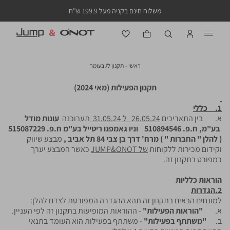
משלוח חינם בקניה מעל 199.9 ש"ח
ראשי
תקנון
ראשי
תקנון לג בעומר
לג
בעומר
תקנון הפעילות (מאי 2024)
1. כללי
א. בין התאריכים
26.05.24 ל 31.05.24
תערוכנה
עונות מודל
בע"מ, ח.פ. 510894546 וניו גאמפנו ריטייל בע"מ ח.פ. 515087229
( להלן " החברות " )
מרח' דרך בן צבי 84 תל אביב ,
מבצע שיווק
וקידום מכירות ללקוחות
של
JUMP&ONOT
כאשר המבצע יערך
כמפורט בתקנון זה.
הוראות כלליות
2.הגדרות
למונחים הבאים בתקנון זה תהא ההגדרה המפורטת לצדם להלן:
א.
"הוראות הפעילות"
- ההוראות המופיעות בתקנון זה לפי העניין.
ב.
"משתתף בפעילות"
- משתתף בפעילות הוא העומד בתנאי