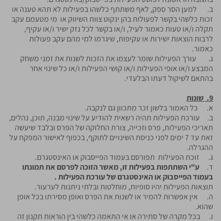
ב. למען הסר ספק, לאף משתתף כלשהו בפעילות לא תהא טענה או
זכות כלשהי בקשר לפעולות בהן ינקוט צוות השיווק או מי מטעמם עקב
תקלה ו/או טעות כאמור לעיל, ו/או בקשר לכל נזק ישיר ו/או עקיף,
לרבות הוצאות ישירות או עקיפות, שיגרמו למי מהם עקב פעולות
כאמור.
ג. עורך הפעילות שומר לעצמו את הזכות לשנות את זמני משחק
המבצע ו/או אופי הפעילות ו/או קושי הפעילות ו/או כל שינוי אחר
בהתאם לשיקול דעתו הבלעדי.
9. שונות
א. כל האמור בלשון זכר מתכוון גם לנקבה.
ב. עורכת הפעילות תהיה רשאית להודיע על שינוי מבנה, תוכן, נהלים,
תאריכי הפעילות, פרס וזכייה, צורת החלוקה של הפרס ובלבד שיעשה
זאת עד 7 ימים לפני כניסת השינויים לתוקף, בכפוף לאישור המפקח על
ההגרלה.
ג. זוכת הפעילות תפורסם בעמוד הפייסבוק או האינסטגרם.
ד.
ע"י השתתפות בפעילות זו, מאשר הזוכה לפרסם את תמונתו
בעמוד הפייסבוק או האינסטגרם של עורכת הפעילות .
תוצאות הפעילות יהיו סופיות, מוחלטות ובלתי ניתנות לערעור.
ה. אין אפשרות להמיר או לשנות את הפרס ואופן מסירתו בכל אופן
שהוא.
ו. בכל מקרה של סתירה או אי התאמה כלשהי בין הוראות תקנון זה