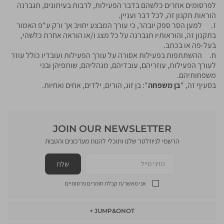
לפרסומים אחרים כלשהם בדבר הפעילות, לרבות בעיתונים, תגברנה
הוראות תקנון זה, לכל דבר ועניין.
ז. למען הסר ספק יובהר, כי עורך המבצע יחויב אך ורק ע"פ האמור
בתקנון זה, והוראותיו תגברנה על כל מצג ו/או הוראה אחרת כלשהי,
בעל-פה או בכתב.
ח. ההשתתפות בפעילות אסורה על עורך הפעילות ועובדיו כולל עוזר
לעורך הפעילות, עוזריהם, עובדיהם, מנהליהם, שותפיהן ובני
משפחותיהם.
בסעיף זה, "
בן משפחה
": בן זוג, הורים, ילדים, אחים ואחיות.
JOIN OUR NEWSLETTER
הרשמי לניוזלטר שלנו ותוכלי להנות מעדכונים והטבות
הזיני מייל
שלח
אני מאשר/ת קבלת חומרים פרסומיים
JUMP&ONOT
JUMP&ONOT